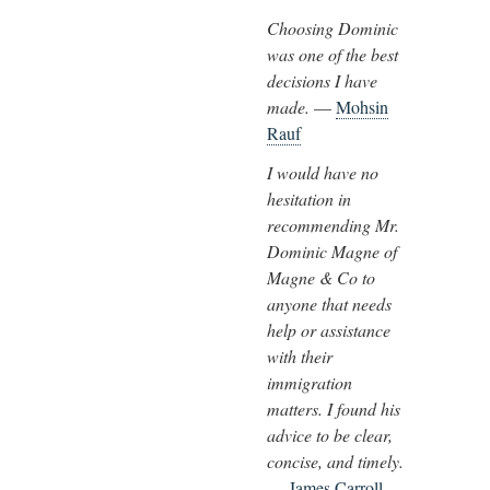
Choosing Dominic
was one of the best
decisions I have
made.
—
Mohsin
Rauf
I would have no
hesitation in
recommending Mr.
Dominic Magne of
Magne & Co to
anyone that needs
help or assistance
with their
immigration
matters. I found his
advice to be clear,
concise, and timely.
—
James Carroll