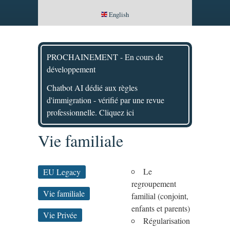
English
PROCHAINEMENT - En cours de
développement
Chatbot AI dédié aux règles
d'immigration - vérifié par une revue
professionnelle. Cliquez ici
Vie familiale
Le
EU Legacy
regroupement
Vie familiale
familial (conjoint,
enfants et parents)
Vie Privée
Régularisation